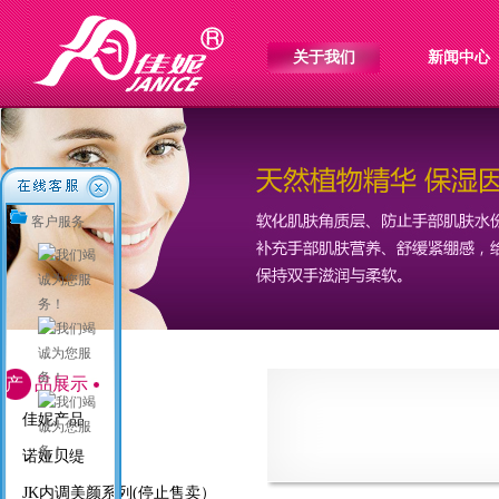
关于我们
新闻中心
客户服务
产
品展示
佳妮产品
诺娅贝缇
JK内调美颜系列(停止售卖）