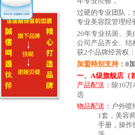
年专业经验；
加盟流程
过硬的专业团队，
专业美容院管理经
20
年专业祛斑、美
公司产品齐全、结
获
2
个品牌经营权：
加盟特别支持
：
0
一、
A
级旗舰店（
产品配送：
除
10
万
选
物品配送：
户外喷
1
套，美容
手册，操作
等。