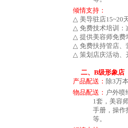
倾情支持：
△
美导驻店
15~20
△
免费技术培训：
△
提供美容师免费
△
免费扶持管店、
△
策划店庆活动、
二、
B
级形象店
产品配送：
除
3
万本
物品配送：
户外喷
1
套，美容
手册，操作
等。