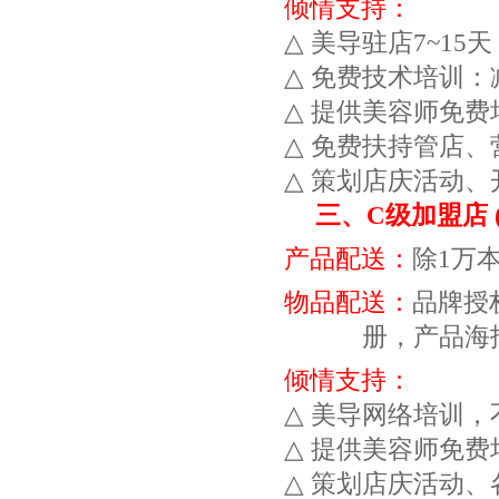
倾情支持：
△
美导驻店
7~15
天
△
免费技术培训：
△
提供美容师免费
△
免费扶持管店、
△
策划店庆活动、
三、
C
级加盟店
产品配送：
除
1
万本
物品配送：
品牌授
册，产品海
倾情支持：
△
美导网络培训，
△
提供美容师免费
△
策划店庆活动、